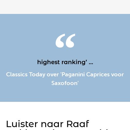
highest ranking’ ...
Classics Today over 'Paganini Caprices voor
Saxofoon'
Luister naar Raaf