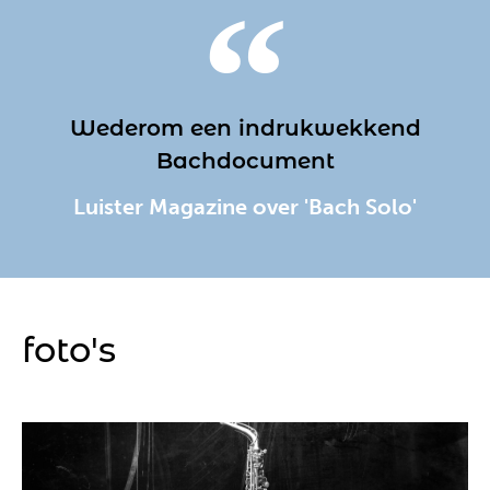
sax modificaties
mijn account
Wederom een indrukwekkend
Bachdocument
algemene voorwaarden
Luister Magazine over 'Bach Solo'
foto's